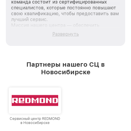
команда состоит из сертифицированных
специалистов, которые постоянно повышают
свою квалификацию, чтобы предоставить вам
лучший сервис.
Миссия нашего центра — обеспечить
качественный и доступный ремонт для
Развернуть
каждого пользователя продукции Philips, вне
зависимости от сложности поломки. Мы
стремимся к тому, чтобы каждый клиент был
удовлетворен скоростью и качеством
предоставляемых услуг. Наша цель — стать
Партнеры нашего СЦ в
лучшим сервисным центром Philips в городе
Новосибирске
Новосибирске, постоянно повышая уровень
доверия и лояльности наших клиентов.
Сервисный центр REDMOND
в Новосибирске