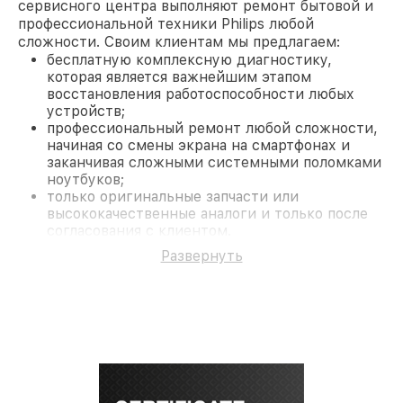
сервисного центра выполняют ремонт бытовой и
профессиональной техники Philips любой
сложности. Своим клиентам мы предлагаем:
бесплатную комплексную диагностику,
которая является важнейшим этапом
восстановления работоспособности любых
устройств;
профессиональный ремонт любой сложности,
начиная со смены экрана на смартфонах и
заканчивая сложными системными поломками
ноутбуков;
только оригинальные запчасти или
высококачественные аналоги и только после
согласования с клиентом.
На все работы и замененные комплектующие
Развернуть
предоставляется длительная гарантия. В случае
поломки по условиям гарантии, мы бесплатно
исправим ситуацию.
Наши преимущества
Преимуществами нашего сервисного центра
Philips в Новосибирске являются:
лучшие специалисты с многолетним опытом и
безупречной репутацией;