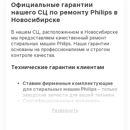
Официальные гарантии
нашего СЦ по ремонту Philips в
Новосибирске
В нашем СЦ, расположенном в Новосибирске
мы предоставляем качественный ремонт
стиральных машин Philips. Наши гарантии
основаны на профессионализме и строгом
контроле качества.
Технические гарантии клиентам
Ставим фирменные комплектующие
для стиральных машин Philips
– только
заводские запчасти для вашей техники.
Сертифицированные инженеры
–
проходят регулярное обучение, что
Развернуть
обеспечивает высокий уровень сервиса.
Соблюдаем сроки
– ремонт стиральных
машин Philips в оговоренные сроки.
Поддержка после ремонта
– на все