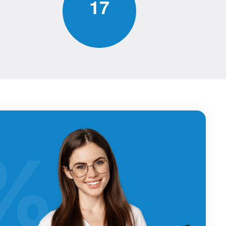
1
7
%