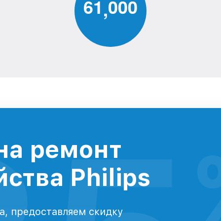
6
1
0
0
0
,
на ремонт
ства Philips
а, предоставляем скидку