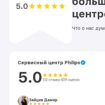
больш
5.0
цент
Что о нас ду
Сервисный центр Philips
5.0
132 отзыва 409 оценок
Зайцев Дамир