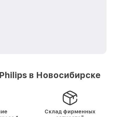
hilips в Новосибирске
ние
Склад фирменных