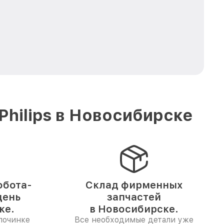
hilips в Новосибирске
обота-
Склад фирменных
день
запчастей
ке.
в Новосибирске.
починке
Все необходимые детали уже