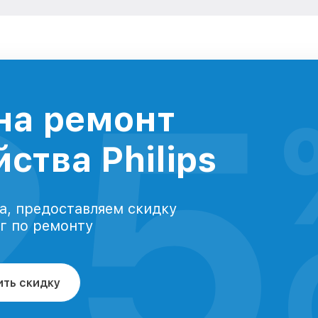
25
на ремонт
ства Philips
а, предоставляем скидку
уг по ремонту
ить скидку