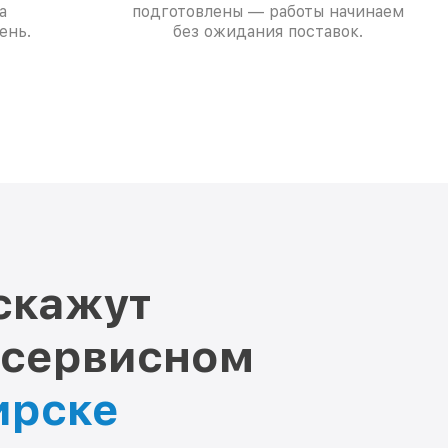
а
подготовлены — работы начинаем
ень.
без ожидания поставок.
скажут
 сервисном
ирске