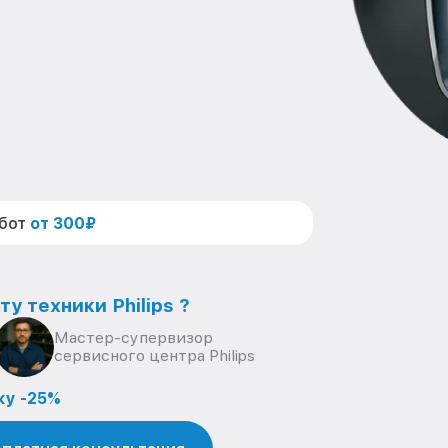
абот
от 300₽
у техники Philips ?
Мастер-супервизор
сервисного центра Philips
ку -25%