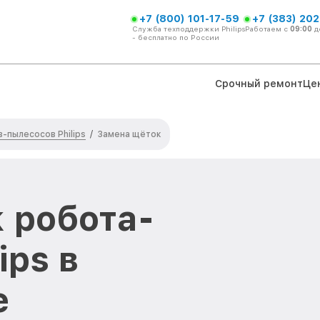
+7 (800) 101-17-59
+7 (383) 202
Служба техподдержки Philips
Работаем с
09:00
д
- бесплатно по России
Срочный ремонт
Це
-пылесосов Philips
/
Замена щёток
 робота-
ips в
е