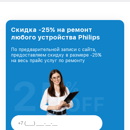
Скидка -25% на ремонт
любого устройства Philips
По предварительной записи с сайта,
предоставляем скидку в размере -25%
на весь прайс услуг по ремонту
25
%
OFF