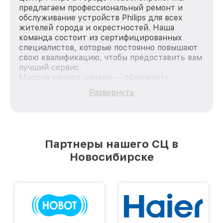
предлагаем профессиональный ремонт и
обслуживание устройств Philips для всех
жителей города и окрестностей. Наша
команда состоит из сертифицированных
специалистов, которые постоянно повышают
свою квалификацию, чтобы предоставить вам
лучший сервис.
Миссия нашего центра — обеспечить
качественный и доступный ремонт для
Развернуть
каждого пользователя продукции Philips, вне
зависимости от сложности поломки. Мы
стремимся к тому, чтобы каждый клиент был
удовлетворен скоростью и качеством
предоставляемых услуг. Наша цель — стать
Партнеры нашего СЦ в
лучшим сервисным центром Philips в городе
Новосибирске
Новосибирске, постоянно повышая уровень
доверия и лояльности наших клиентов.