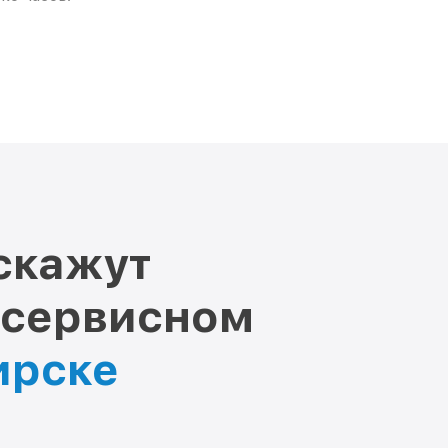
скажут
 сервисном
ирске