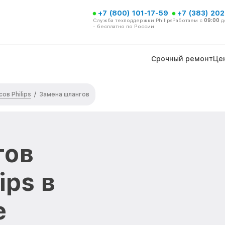
+7 (800) 101-17-59
+7 (383) 202
Служба техподдержки Philips
Работаем с
09:00
д
- бесплатно по России
Срочный ремонт
Це
ов Philips
/
Замена шлангов
гов
ips в
е