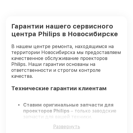
Гарантии нашего сервисного
центра Philips в Новосибирске
В нашем центре ремонта, находящимся на
территории Новосибирска мы предоставляем
качественное обслуживание проекторов
Philips. Наши гарантии основаны на
ответственности и строгом контроле
качества.
Технические гарантии клиентам
Ставим оригинальные запчасти для
проекторов Philips
– только заводские
запчасти для вашей техники.
Опытные мастера
– проходят строгий
Развернуть
отбор, что подтверждает качество и