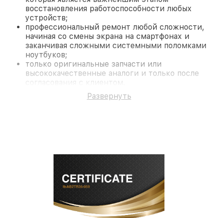
восстановления работоспособности любых
устройств;
профессиональный ремонт любой сложности,
начиная со смены экрана на смартфонах и
заканчивая сложными системными поломками
ноутбуков;
только оригинальные запчасти или
высококачественные аналоги и только после
согласования с клиентом.
На все работы и замененные комплектующие
Развернуть
предоставляется длительная гарантия. В случае
поломки по условиям гарантии, мы бесплатно
исправим ситуацию.
Наши преимущества
Преимуществами нашего сервисного центра
Philips в Новосибирске являются:
лучшие специалисты с многолетним опытом и
безупречной репутацией;
современное оборудование и
лицензированное ПО в ремонтно-
диагностических мастерских;
собственный склад комплектующих, что
позволяет сократить сроки