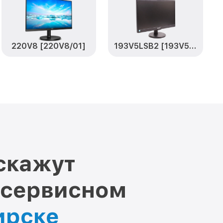
220V8 [220V8/01]
193V5LSB2 [193V5LSB2/62(10)]
скажут
 сервисном
ирске