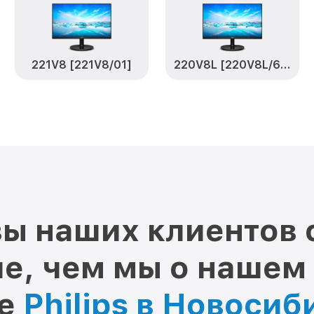
221V8 [221V8/01]
220V8L [220V8L/62]
ы наших клиентов 
е, чем мы о нашем
ре
Philips в Новосиб