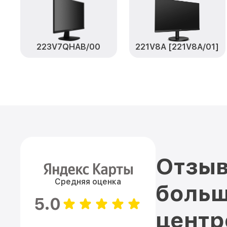
223V7QHAB/00
221V8A [221V8A/01]
Отзыв
Средняя оценка
больш
5.0
цент