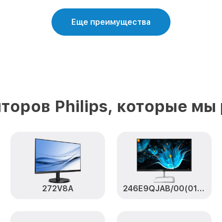
Еще преимущества
торов Philips, которые мы
272V8A
246E9QJAB/00(01) [246E9QJAB/00(01)]