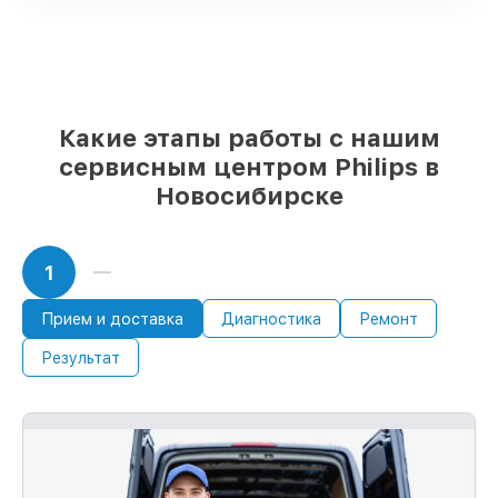
Подлинные запчасти Philips и
надёжные аналоги
– для разного
бюджета
85%
ремонтов занимают до 2 часов, если
мастер приступает к ремонту сразу
Какие этапы работы с нашим
сервисным центром Philips в
Новосибирске
1
Прием и доставка
Диагностика
Ремонт
Результат