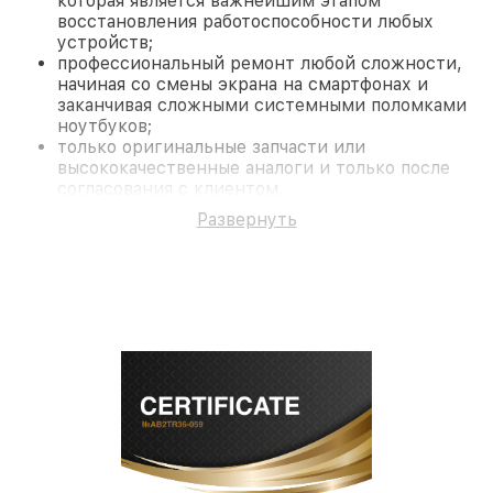
которая является важнейшим этапом
восстановления работоспособности любых
устройств;
профессиональный ремонт любой сложности,
начиная со смены экрана на смартфонах и
заканчивая сложными системными поломками
ноутбуков;
только оригинальные запчасти или
высококачественные аналоги и только после
согласования с клиентом.
На все работы и замененные комплектующие
Развернуть
предоставляется длительная гарантия. В случае
поломки по условиям гарантии, мы бесплатно
исправим ситуацию.
Наши преимущества
Преимуществами нашего сервисного центра
Philips в Новосибирске являются:
лучшие специалисты с многолетним опытом и
безупречной репутацией;
современное оборудование и
лицензированное ПО в ремонтно-
диагностических мастерских;
собственный склад комплектующих, что
позволяет сократить сроки