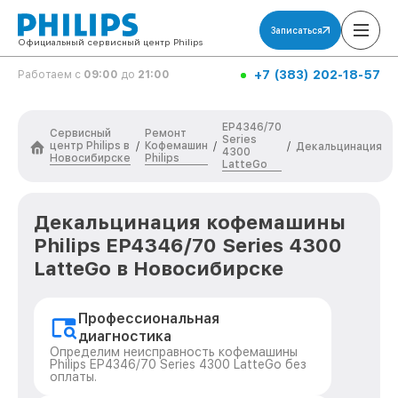
Записаться
Официальный сервисный центр Philips
+7 (383) 202-18-57
Работаем с
09:00
до
21:00
EP4346/70
Сервисный
Ремонт
Series
центр Philips в
Кофемашин
/
/
/
Декальцинация
4300
Новосибирске
Philips
LatteGo
Декальцинация кофемашины
Philips EP4346/70 Series 4300
LatteGo в Новосибирске
Профессиональная
диагностика
Определим неисправность кофемашины
Philips EP4346/70 Series 4300 LatteGo без
оплаты.