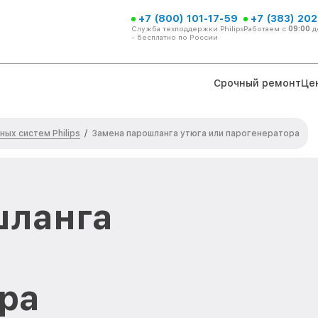
+7 (800) 101-17-59
+7 (383) 202
Служба техподдержки Philips
Работаем с
09:00
д
- бесплатно по России
Срочный ремонт
Це
ых систем Philips
/
Замена парошланга утюга или парогенератора
шланга
ра