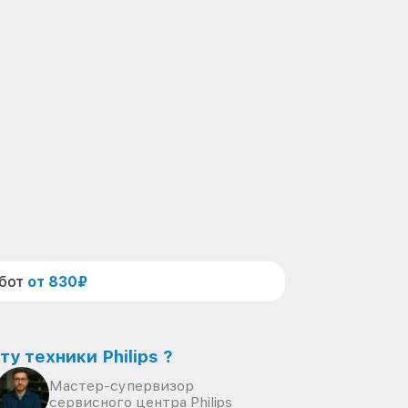
абот
от 830₽
у техники Philips ?
Мастер-супервизор
сервисного центра Philips