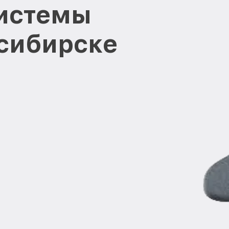
системы
осибирске